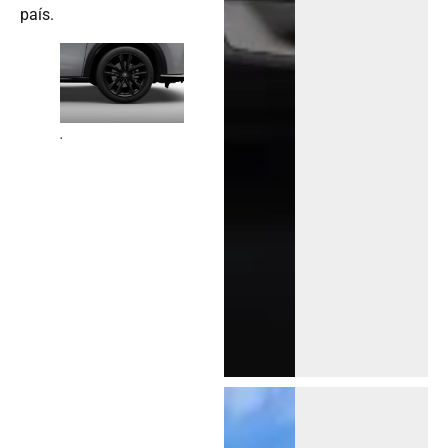
país.
.