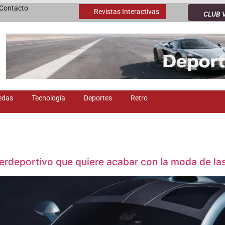
Contacto
Revistas Interactivas
CLUB 
edas
Tecnología
Deportes
Retro
erdeportivo que quiere acabar con la moda de las