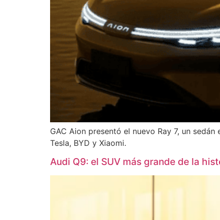
GAC Aion presentó el nuevo Ray 7, un sedán e
Tesla, BYD y Xiaomi.
Audi Q9: el SUV más grande de la hist