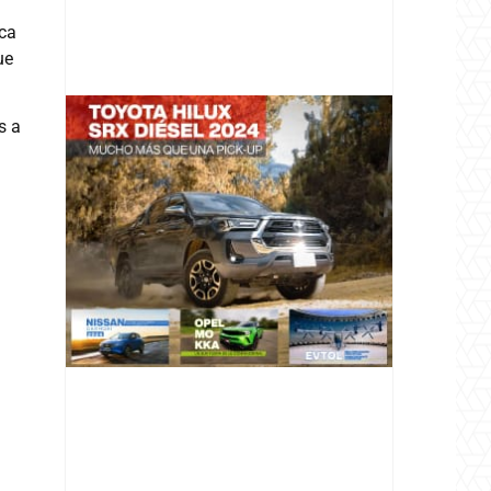
ica
ue
s a
@v12_magazine
Follow