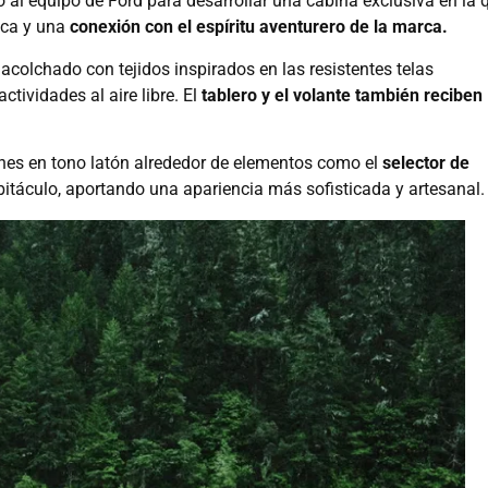
o al equipo de Ford para desarrollar una cabina exclusiva en la 
ica y una
conexión con el espíritu aventurero de la marca.
colchado con tejidos inspirados en las resistentes telas
ctividades al aire libre. El
tablero y el volante también reciben
ones en tono latón alrededor de elementos como el
selector de
abitáculo, aportando una apariencia más sofisticada y artesanal.