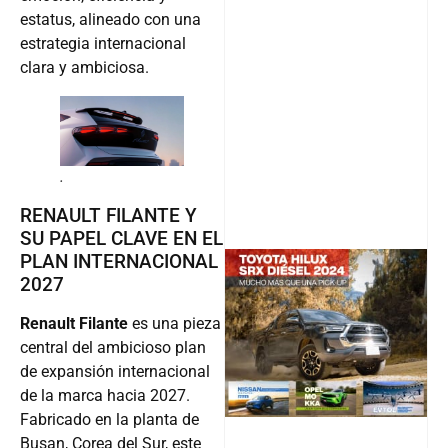
estatus, alineado con una
estrategia internacional
clara y ambiciosa.
.
RENAULT FILANTE Y
SU PAPEL CLAVE EN EL
PLAN INTERNACIONAL
2027
@v12_ma
Renault Filante
es una pieza
central del ambicioso plan
de expansión internacional
de la marca hacia 2027.
Follow
Fabricado en la planta de
Busan, Corea del Sur, este