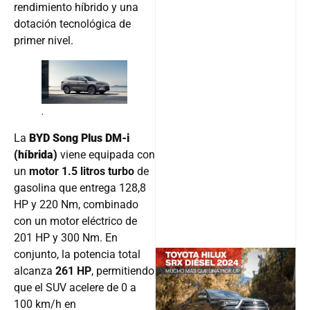
rendimiento híbrido y una
dotación tecnológica de
primer nivel.
.
La
BYD Song Plus DM-i
(híbrida)
viene equipada con
un
motor 1.5 litros turbo
de
gasolina que entrega 128,8
HP y 220 Nm, combinado
con un motor eléctrico de
201 HP y 300 Nm. En
conjunto, la potencia total
alcanza
261 HP
, permitiendo
que el SUV acelere de 0 a
@v12_ma
100 km/h en