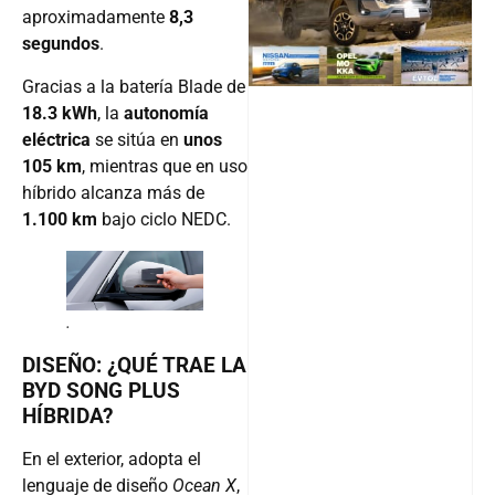
aproximadamente
8,3
segundos
.
Follow
Gracias a la batería Blade de
18.3 kWh
, la
autonomía
eléctrica
se sitúa en
unos
105 km
, mientras que en uso
híbrido alcanza más de
1.100 km
bajo ciclo NEDC.
.
DISEÑO: ¿QUÉ TRAE LA
BYD SONG PLUS
HÍBRIDA?
En el exterior, adopta el
lenguaje de diseño
Ocean X
,