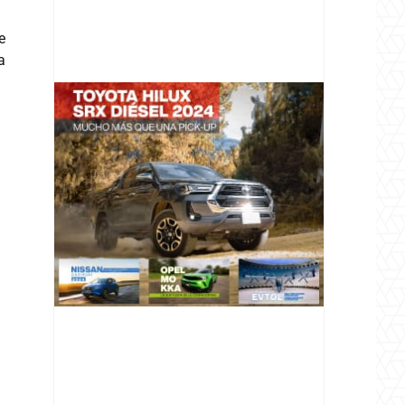
e
a
@v12_magazine
Follow