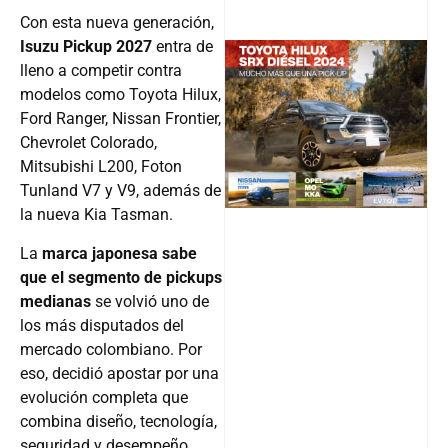
Con esta nueva generación,
Isuzu Pickup 2027
entra de
lleno a competir contra
modelos como Toyota Hilux,
@v12_ma
Ford Ranger, Nissan Frontier,
Chevrolet Colorado,
Mitsubishi L200, Foton
Tunland V7 y V9, además de
Follow
la nueva Kia Tasman.
La
marca japonesa sabe
que el segmento de pickups
medianas
se volvió uno de
los más disputados del
mercado colombiano. Por
eso, decidió apostar por una
evolución completa que
combina diseño, tecnología,
seguridad y desempeño