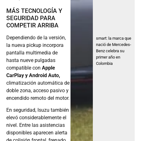
MÁS TECNOLOGÍA Y
SEGURIDAD PARA
COMPETIR ARRIBA
Dependiendo de la versión,
smart: la marca que
la nueva pickup incorpora
nació de Mercedes-
Benz celebra su
pantalla multimedia de
primer año en
hasta nueve pulgadas
Colombia
compatible con
Apple
CarPlay y Android Auto,
climatización automática de
doble zona, acceso pasivo y
encendido remoto del motor.
En seguridad, Isuzu también
elevó considerablemente el
nivel. Entre las asistencias
disponibles aparecen alerta
de colisión frontal, frenado