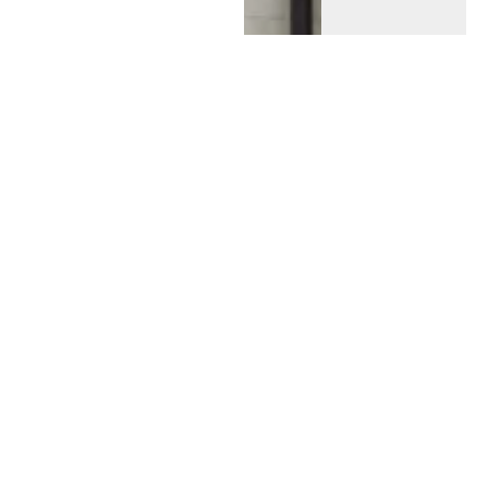
¿Qué beneficios
tributarios tienen los
vehículos eléctricos