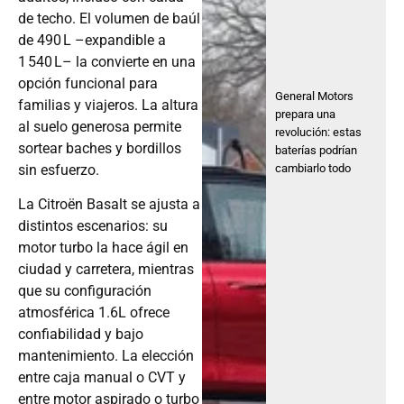
de techo. El volumen de baúl
de 490 L –expandible a
1 540 L– la convierte en una
opción funcional para
General Motors
familias y viajeros. La altura
prepara una
al suelo generosa permite
revolución: estas
sortear baches y bordillos
baterías podrían
cambiarlo todo
sin esfuerzo.
La Citroën Basalt se ajusta a
distintos escenarios: su
motor turbo la hace ágil en
ciudad y carretera, mientras
que su configuración
atmosférica 1.6L ofrece
confiabilidad y bajo
mantenimiento. La elección
entre caja manual o CVT y
entre motor aspirado o turbo