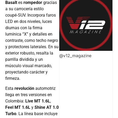
Basalt
es
rompedor
gracias
a su carrocería estilo
coupé‑SUV. Incorpora faros
LED en dos niveles, luces
diurnas con la firma
lumínica “X” y detalles en
contraste, como techo negro
y protectores laterales. En su
exterior robusto, resalta la
@v12_magazine
parrilla dividida y un
músculo visual marcado,
proyectando carácter y
firmeza.
Esta
revolución
automotriz
llega en tres versiones en
Colombia:
Live MT 1.6L
,
Feel MT 1.6L
y
Shine AT 1.0
Turbo
. La línea base incluye