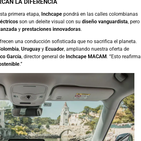
CAN LA DIFERENCIA
sta primera etapa,
Inchcape
pondrá en las calles colombianas
léctricos
son un deleite visual con su
diseño vanguardista
, pero
vanzada
y
prestaciones innovadoras
.
frecen una conducción sofisticada que no sacrifica el planeta.
Colombia
,
Uruguay
y
Ecuador
, ampliando nuestra oferta de
co García
, director general de
Inchcape MACAM
. “Esto reafirma
ostenible
.”