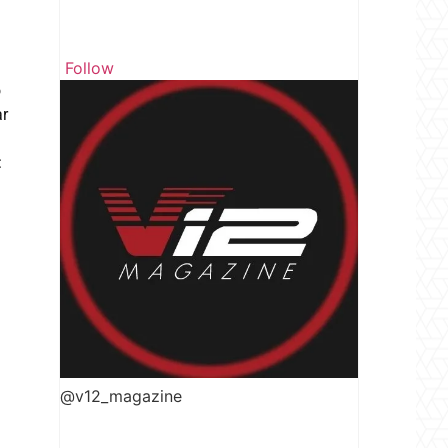
Follow
ó
ar
:
@v12_magazine