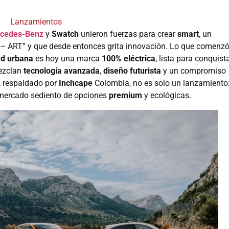
Lanzamientos
cedes-Benz
y
Swatch
unieron fuerzas para crear
smart
, un
– ART” y que desde entonces grita innovación. Lo que comenz
ad urbana
es hoy una marca
100% eléctrica
, lista para conquist
ezclan
tecnología avanzada
,
diseño futurista
y un compromiso
e, respaldado por
Inchcape
Colombia, no es solo un lanzamiento
 mercado sediento de opciones
premium
y ecológicas.