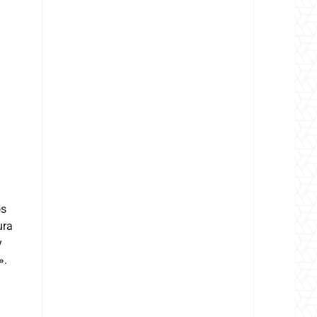
os
ura
y
».