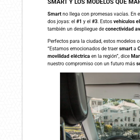
SMART Y LOS MODELOS QUE MAR
Smart
no llega con promesas vacías. En e
dos joyas: el
#1
y el
#3
. Estos
vehículos e
también un despliegue de
conectividad a
Perfectos para la ciudad, estos modelos o
“Estamos emocionados de traer
smart
a
movilidad eléctrica
en la región”, dice
Mar
nuestro compromiso con un futuro más
s