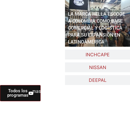
LA MARCA HELLA ESCOGE
A COLOMBIA COMO BASE
COMERCIAL Y LOGISTICA
PARA SU EXPANSIÓN EN
LATINOAMÉRICA
INCHCAPE
NISSAN
DEEPAL
Todos los
- Programas de Televisión - Sábados 2:30 PM por Canal Ci
programas