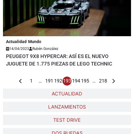
Actualidad
Mundo
14/04/2023
Rubén González
PEUGEOT 9X8 HYPERCAR: ASÍ ES EL NUEVO
JUGUETE DE 1.775 PIEZAS DE LEGO TECHNIC
1
…
191
192
193
194
195
…
218
ACTUALIDAD
LANZAMIENTOS
TEST DRIVE
DOS RUEDAS