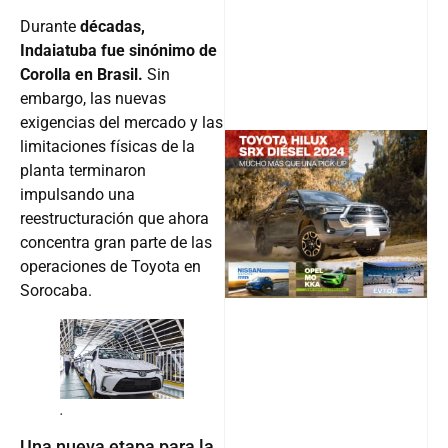
Durante
décadas,
Indaiatuba fue sinónimo de
Corolla en Brasil.
Sin
embargo, las nuevas
exigencias del mercado y las
limitaciones físicas de la
planta terminaron
impulsando una
@v12_ma
reestructuración que ahora
concentra gran parte de las
operaciones de Toyota en
Follow
Sorocaba.
.
Una nueva etapa para la