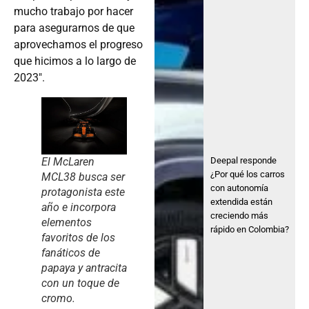
mucho trabajo por hacer
para asegurarnos de que
aprovechamos el progreso
que hicimos a lo largo de
2023″.
Deepal responde
El McLaren
¿Por qué los carros
MCL38 busca ser
con autonomía
protagonista este
extendida están
año e incorpora
creciendo más
elementos
rápido en Colombia?
favoritos de los
fanáticos de
papaya y antracita
con un toque de
cromo.