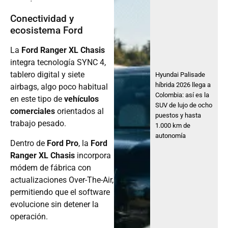
Conectividad y
ecosistema Ford
La
Ford Ranger XL Chasis
integra tecnología SYNC 4,
tablero digital y siete
Hyundai Palisade
híbrida 2026 llega a
airbags, algo poco habitual
Colombia: así es la
en este tipo de
vehículos
SUV de lujo de ocho
comerciales
orientados al
puestos y hasta
trabajo pesado.
1.000 km de
autonomía
Dentro de
Ford Pro
, la
Ford
Ranger XL Chasis
incorpora
módem de fábrica con
actualizaciones Over-The-Air,
permitiendo que el software
evolucione sin detener la
operación.