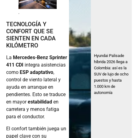
.
TECNOLOGÍA Y
CONFORT QUE SE
SIENTEN EN CADA
KILÓMETRO
Hyundai Palisade
La
Mercedes-Benz Sprinter
híbrida 2026 llega a
411 CDI
integra asistencias
Colombia: así es la
como
ESP adaptativo
,
SUV de lujo de ocho
control de viento lateral y
puestos y hasta
1.000 km de
ayuda en arranque en
autonomía
pendientes. Esto se traduce
en mayor
estabilidad
en
carretera y menos fatiga
para el conductor.
El confort también juega un
papel clave con su