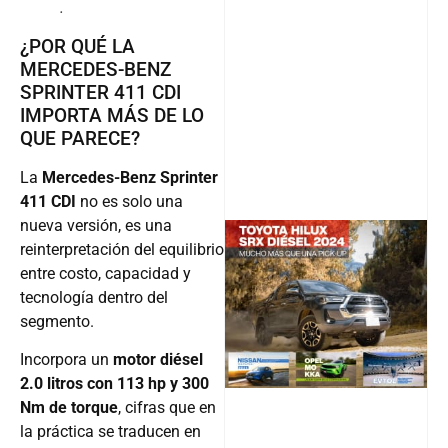
.
¿POR QUÉ LA
MERCEDES-BENZ
SPRINTER 411 CDI
IMPORTA MÁS DE LO
QUE PARECE?
La
Mercedes-Benz Sprinter
411 CDI
no es solo una
nueva versión, es una
reinterpretación del equilibrio
entre costo, capacidad y
@v12_ma
tecnología dentro del
segmento.
Incorpora un
motor diésel
Follow
2.0 litros con 113 hp y 300
Nm de torque
, cifras que en
la práctica se traducen en