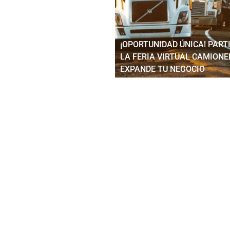
¡OPORTUNIDAD ÚNICA! PART
LA FERIA VIRTUAL CAMIONE
EXPANDE TU NEGOCIO
isión - Sábados 2:30 PM por Canal CityTV - Test Drive - Entrev