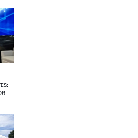
ES:
OR