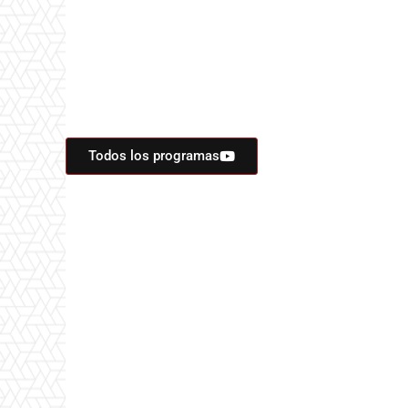
Todos los programas
- Programas de Telev