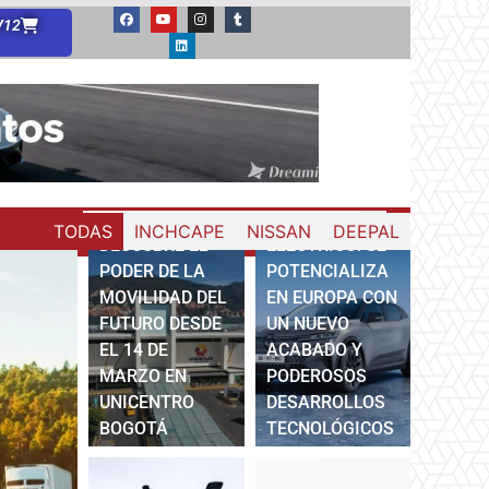
V12
RENAULT
FERIA
MEGANE E-
AUTORUEDAS:
TECH
TODAS
INCHCAPE
NISSAN
DEEPAL
DESCUBRE EL
ELÉCTRICO: SE
PODER DE LA
POTENCIALIZA
MOVILIDAD DEL
EN EUROPA CON
FUTURO DESDE
UN NUEVO
EL 14 DE
ACABADO Y
MARZO EN
PODEROSOS
UNICENTRO
DESARROLLOS
BOGOTÁ
TECNOLÓGICOS