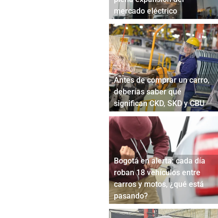
mercado eléctrico
Antes de comprar un carro,
deberías saber qué
significan CKD, SKD y CBU
Bogotá en alerta: cada día
roban 18 vehículos entre
carros y motos, ¿qué está
pasando?