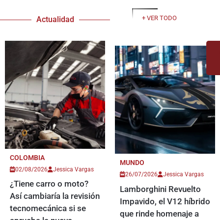
+ VER TODO
Actualidad
COLOMBIA
MUNDO
02/08/2026
Jessica Vargas
26/07/2026
Jessica Vargas
¿Tiene carro o moto?
Lamborghini Revuelto
Así cambiaría la revisión
Impavido, el V12 híbrido
tecnomecánica si se
que rinde homenaje a