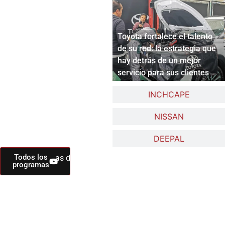
Toyota fortalece el talento
de su red: la estrategia que
hay detrás de un mejor
servicio para sus clientes
INCHCAPE
NISSAN
DEEPAL
Todos los
- Programas de Televisión - Sábados 2:30 PM por Canal CityTV
programas